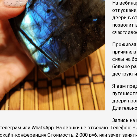
На вебина
отпускани
дверь в с
позволит в
счастливо
Проживая 
причинила
силы на б
больше ра
деструкти
Я вам пре
путешеств
двери про
Длительно
Запись на
телеграм или WhatsApp. На звонки не отвечаю. Телефон: +
скайп-конференция Стоимость: 2 000 руб. или зачет заня