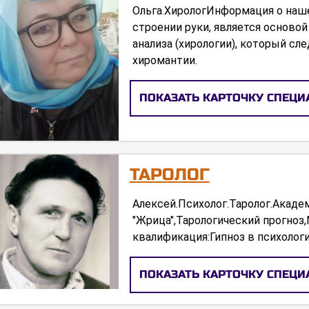
Ольга.ХирологИнформация о наше
строении руки, является осново
анализа (хирологии), который сл
хиромантии.
ПОКАЗАТЬ КАРТОЧКУ СПЕЦИ
ТАРОЛОГ
Алексей.Психолог.Таролог.Акаде
"Жрица",Тарологический прогноз
квалификация:Гипноз в психолог
ПОКАЗАТЬ КАРТОЧКУ СПЕЦИ