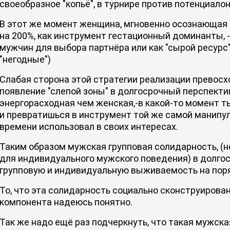
своеобразное "копьё", в турнире против потенциало
В этот же момент женщина, мгновенно осознающая э
на 200%, как инструмент гестационный доминанты, 
мужчин для выбора партнёра или как "сырой ресурс"
"негодные")
Слабая сторона этой стратегии реализации превосх
появление "слепой зоны" в долгосрочный перспекти
энергорасходная чем женская,-в какой-то момент т
и превратишься в инструмент той же самой манипу
времени использовал в своих интересах.
Таким образом мужская групповая солидарность, (н
для индивидуального мужского поведения) в долг
групповую и индивидуальную выживаемость на пор
То, что эта солидарность социально сконструирован
компонента надеюсь понятно.
Так же надо ещё раз подчеркнуть, что такая мужск