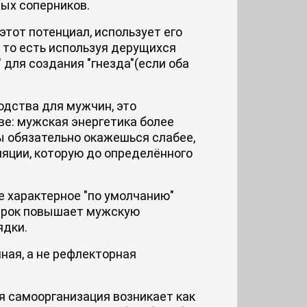
ных соперников.
тот потенциал, использует его
- то есть используя дерущихся
 для создания "гнезда"(если оба
одства для мужчин, это
ве: мужская энергетика более
ы обязательно окажешься слабее,
ляции, которую до определённого
е характерное "по умолчанию"
осрок повышает мужскую
ядки.
ная, а не рефлекторная
ая самоорганизация возникает как