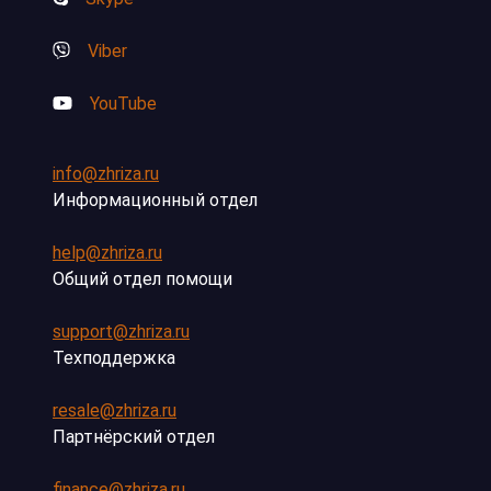
Viber
YouTube
info@zhriza.ru
Информационный отдел
help@zhriza.ru
Общий отдел помощи
support@zhriza.ru
Техподдержка
resale@zhriza.ru
Партнёрский отдел
finance@zhriza.ru