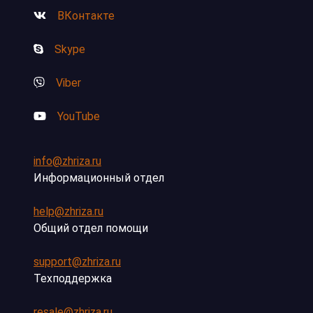
ВКонтакте
Skype
Viber
YouTube
info@zhriza.ru
Информационный отдел
help@zhriza.ru
Общий отдел помощи
support@zhriza.ru
Техподдержка
resale@zhriza.ru