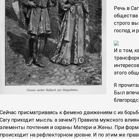
Речь в Са
общества 
строго вы
господ и 
И о том, 
трансфор
интересов
этого общ
Я прочита
Был впеча
благородс
Сейчас присматриваясь к фемено движениям с их борьбо
Сагу приходит мысль: а зачем?) Правила мужского вли
элементы почтения и охраны Матери и Жены. При форм
происходит на рефлекторном уровне. И по этим же пра