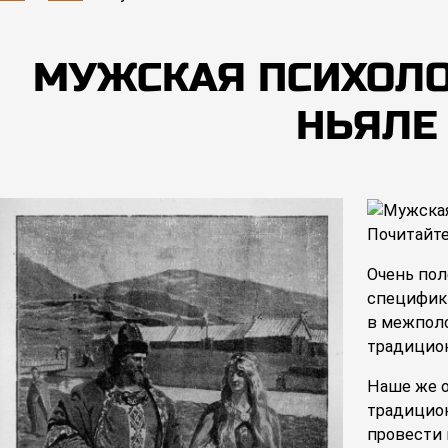
МУЖСКАЯ ПСИХОЛОГ
НЬЯЛЕ
Почитайте
Очень пол
специфик
в межполо
традицио
Наше же о
традицион
провести 