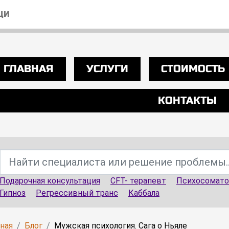
ЩИ
ГЛАВНАЯ
УСЛУГИ
СТОИМОСТЬ
КОНТАКТЫ
Подарочная консультация
CFT- терапевт
Психосомато
Гипноз
Регрессивный транс
Каббала
вная
Блог
Мужская психология. Сага о Ньяле