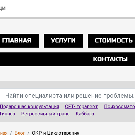
ЩИ
ГЛАВНАЯ
УСЛУГИ
СТОИМОСТЬ
КОНТАКТЫ
Подарочная консультация
CFT- терапевт
Психосомато
Гипноз
Регрессивный транс
Каббала
вная
Блог
ОКР и Циклотерапия