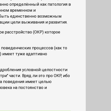
нно определённый как патология в
нном временном и
т быть единственно возможным
ации цели выживания и развития.
ое расстройство (ОКР) которое
 поведенческих процессов (как то
) имеет туже адаптивно
аздробления условной целостности
ри" части. Вряд ли это про ОКР, ибо
ла поведения имеет целью
овека на постоянство и