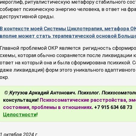
иероглиф, ритуалистическую метафору стабильного состо
собирает психическую энергию человека, в ответ на ф
деструктивной среды.
В контексте моей Системы Циклотерапия, метафора ОК
вполне может стать терапевтической основой Большо
Главной проблемой ОКР является ригидность сформиро
схемы, которая обычно сохраняется после ликвидации к
ответ на который она и была сформирована психикой. С
даже ликвидация) форм этого уникального адаптивного
окр.
©
Кутузов Аркадий Антонович. Психолог. Психосоматол
консультации!
Психосоматические расстройства, эм
состояния, проблемы в отношениях
.
+7 915 634 68 73
Целостности
!
1 октября 2024 г.