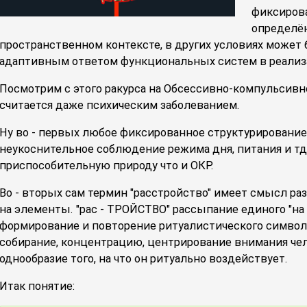
фиксирова
определё
пространственном контексте, в других условиях може
адаптивным ответом функциональных систем в реализ
Посмотрим с этого ракурса на Обсессивно-компульсивн
считается даже психическим заболеванием.
Ну во - первых любое фиксированное структурирование
неукоснительное соблюдение режима дня, питания и тд
приспособительную природу что и ОКР.
Во - вторых сам термин "расстройство" имеет смысл р
на элементы. "рас - ТРОЙСТВО" рассыпание единого "на т
формирование и повторение ритуалистического симво
собирание, концентрацию, центрирование внимания чел
однообразие того, на что он ритуально воздействует.
Итак понятие: