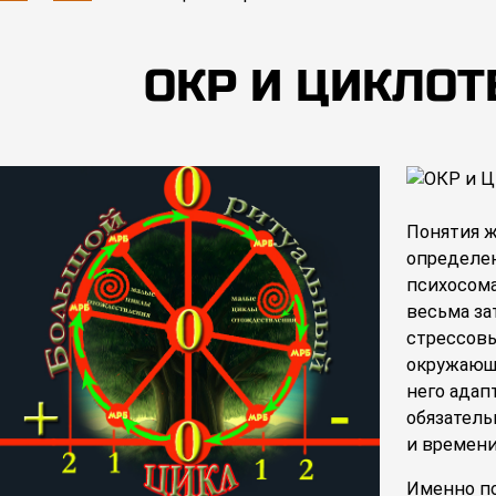
ОКР И ЦИКЛОТ
Понятия 
определе
психосом
весьма за
стрессов
окружающ
него адап
обязатель
и времени
Именно по