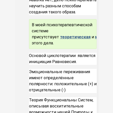
научить разным способам
создания такого образа.
В моей психотерапевтической
системе
присутствует
теоретическая
и
методол
этого дела.
Основой циклотерапии является
инициация Равновесия.
Эмоциональные переживания
имеют определённые
полярности: положительные (+) и
отрицательные (-)
Теория Функциональны Систем,
описывая восхитительные
возможности нашей Природы к