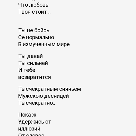
Что любовь
Твоя стоит ..
Ты не бойсь
Се нормально
В измученным мире
Ты давай
Ты сильней
И тебе
возвратится
Тысчекратным сияньем
Мужскою десницей
Тысчекратно..
Пока ж
Удержись от
иллюзий
От словес