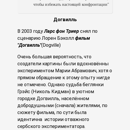
чтобы избежать настоящей конфронтации"
Догвилль
В 2003 году
Ларс фон Триер
снял по
сценарию Лорен Бэколл
фильм
"Догвилль"
(Dogville)
Очень большая вероятность, что
создатели картины были вдохновённы
экспериментом Марии Абрамович, хотя о
прямом обращение к этому опыту нигде
не отмечено. Однако судьба беглянки
Грэйс (Николь Кидман) в уютном
городке Догвилль, населённом
добродушными (сначала) жителями, по
сюжету фильма, по сути была
идентична истории отважного
сербского экспериментатора.