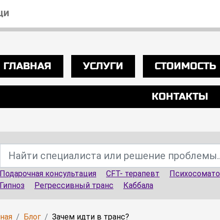
ЩИ
ГЛАВНАЯ
УСЛУГИ
СТОИМОСТЬ
КОНТАКТЫ
Подарочная консультация
CFT- терапевт
Психосомато
Гипноз
Регрессивный транс
Каббала
вная
Блог
Зачем идти в транс?