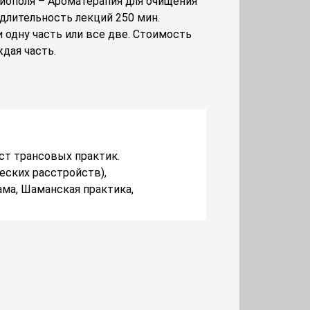
иополя – Ароматерапия для очищения
 длительность лекций 250 мин.
 одну часть или все две. Стоимость
ждая часть.
ист трансовых практик.
еских расстройств),
ама, Шаманская практика,