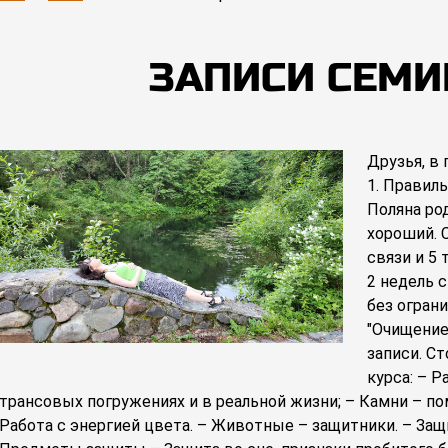
ЗАПИСИ СЕМ
Друзья, в
1. Правиль
Поляна род
хороший. 
связи и 5 
2 недель 
без огран
"Очищение
записи. С
курса: – Р
трансовых погружениях и в реальной жизни; – Камни – по
Работа с энергией цвета. – Животные – защитники. – Защи